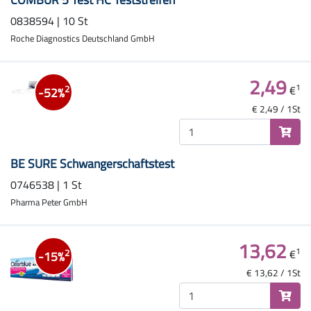
0838594 | 10 St
Roche Diagnostics Deutschland GmbH
2,49
1
€
2
-52%
€ 2,49 / 1St
BE SURE Schwangerschaftstest
0746538 | 1 St
Pharma Peter GmbH
13,62
1
€
2
-15%
€ 13,62 / 1St