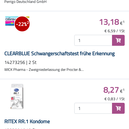
Perrigo Deutschland GmbH
13,18
1
€
2
-22%
€ 6,59 / 1St
CLEARBLUE Schwangerschaftstest frühe Erkennung
14273256 | 2 St
WICK Pharma - Zweigniederlassung der Procter &...
8,27
1
€
€ 0,83 / 1St
RITEX RR.1 Kondome