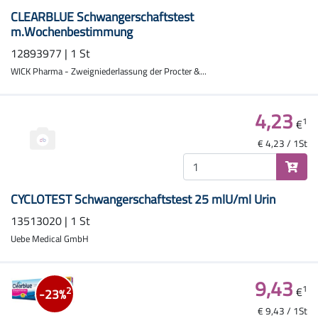
CLEARBLUE Schwangerschaftstest
m.Wochenbestimmung
12893977 | 1 St
WICK Pharma - Zweigniederlassung der Procter &...
4,23
1
€
€ 4,23 / 1St
CYCLOTEST Schwangerschaftstest 25 mlU/ml Urin
13513020 | 1 St
Uebe Medical GmbH
9,43
1
€
2
-23%
€ 9,43 / 1St