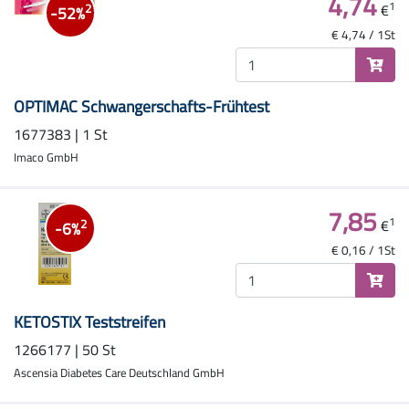
4,74
1
€
2
-52%
€ 4,74 / 1St
OPTIMAC Schwangerschafts-Frühtest
1677383 | 1 St
Imaco GmbH
7,85
1
€
2
-6%
€ 0,16 / 1St
KETOSTIX Teststreifen
1266177 | 50 St
Ascensia Diabetes Care Deutschland GmbH