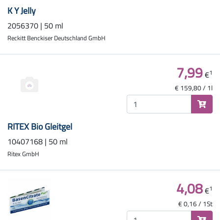
K Y Jelly
2056370 | 50 ml
Reckitt Benckiser Deutschland GmbH
7,99
1
€
€ 159,80 / 1l
RITEX Bio Gleitgel
10407168 | 50 ml
Ritex GmbH
4,08
1
€
€ 0,16 / 1St