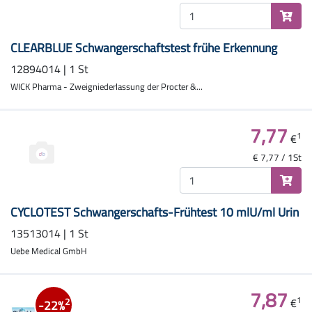
CLEARBLUE Schwangerschaftstest frühe Erkennung
12894014 | 1 St
WICK Pharma - Zweigniederlassung der Procter &...
7,77
1
€
€ 7,77 / 1St
CYCLOTEST Schwangerschafts-Frühtest 10 mlU/ml Urin
13513014 | 1 St
Uebe Medical GmbH
7,87
1
€
2
-22%