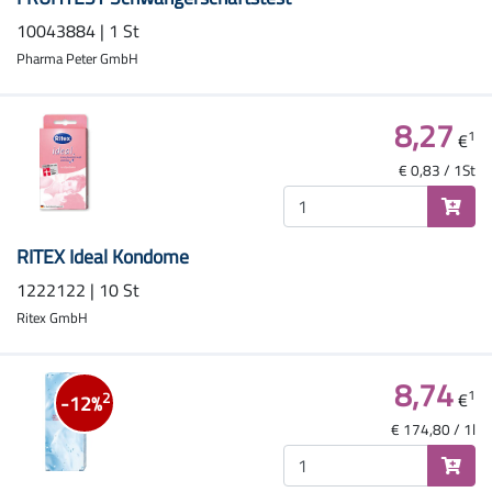
10043884 | 1 St
Pharma Peter GmbH
8,27
1
€
€ 0,83 / 1St
RITEX Ideal Kondome
1222122 | 10 St
Ritex GmbH
8,74
1
€
2
-12%
€ 174,80 / 1l