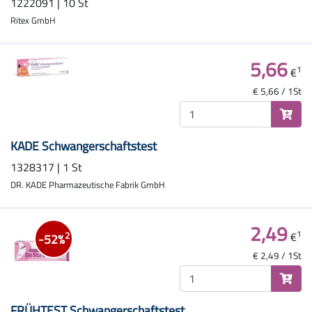
1222091 | 10 St
Ritex GmbH
5,66
1
€
€ 5,66 / 1St
KADE Schwangerschaftstest
1328317 | 1 St
DR. KADE Pharmazeutische Fabrik GmbH
2,49
1
€
2
-52%
€ 2,49 / 1St
FRÜHTEST Schwangerschaftstest