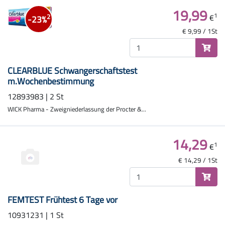
19,99
1
€
2
-23%
€ 9,99 / 1St
CLEARBLUE Schwangerschaftstest
m.Wochenbestimmung
12893983 | 2 St
WICK Pharma - Zweigniederlassung der Procter &...
14,29
1
€
€ 14,29 / 1St
FEMTEST Frühtest 6 Tage vor
10931231 | 1 St