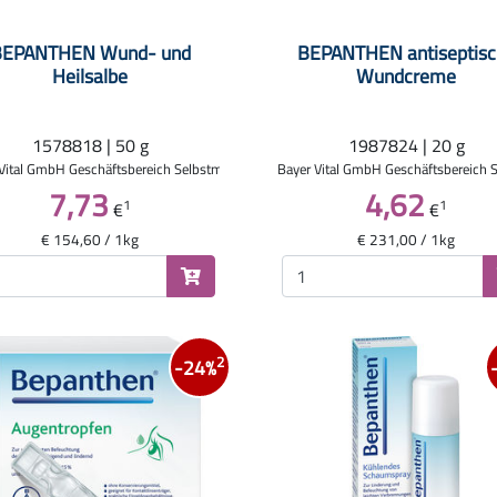
BEPANTHEN Wund- und
BEPANTHEN antiseptisc
Heilsalbe
Wundcreme
1578818 | 50 g
1987824 | 20 g
Vital GmbH Geschäftsbereich Selbstmedikation
Bayer Vital GmbH Geschäftsbereich 
7,73
4,62
1
1
€
€
€ 154,60 / 1kg
€ 231,00 / 1kg
2
-24%