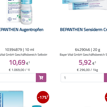
EPANTHEN Augentropfen
BEPANTHEN Sensiderm C
10394879 | 10 ml
6429046 | 20 g
Vital GmbH Geschäftsbereich Selbstmedikation
Bayer Vital GmbH Geschäftsbereich 
10,69
5,92
1
1
€
€
€ 1.069,00 / 1l
€ 296,00 / 1kg
2
-17%