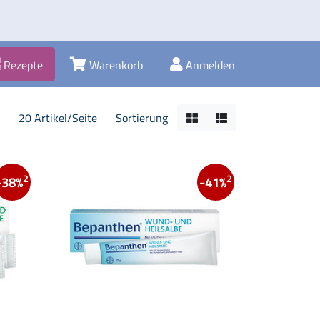
Rezepte
Warenkorb
Anmelden
20 Artikel/Seite
Sortierung
2
2
-38%
-41%