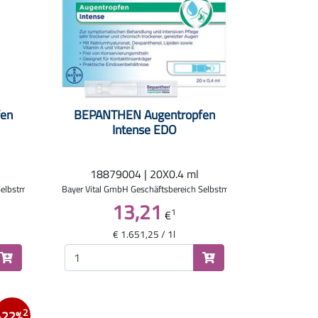
en
BEPANTHEN Augentropfen
Intense EDO
18879004 | 20X0.4 ml
Selbstmedikation
Bayer Vital GmbH Geschäftsbereich Selbstmedikation
13,21
1
€
€ 1.651,25 / 1l
2
-22%