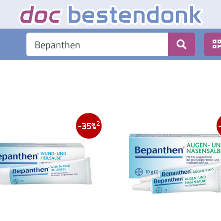
2
-35%