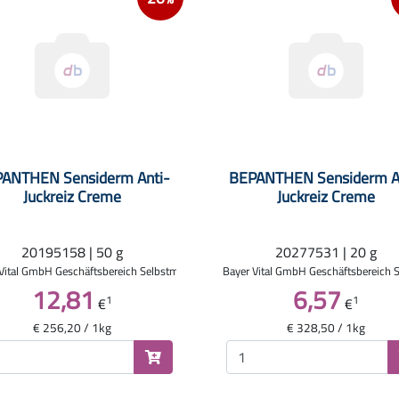
ANTHEN Sensiderm Anti-
BEPANTHEN Sensiderm A
Juckreiz Creme
Juckreiz Creme
20195158 | 50 g
20277531 | 20 g
Vital GmbH Geschäftsbereich Selbstmedikation
Bayer Vital GmbH Geschäftsbereich 
12,81
6,57
1
1
€
€
€ 256,20 / 1kg
€ 328,50 / 1kg