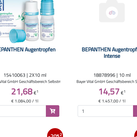
EPANTHEN Augentropfen
BEPANTHEN Augentropf
Intense
15410063 | 2X10 ml
18878996 | 10 ml
Vital GmbH Geschäftsbereich Selbstmedikation
Bayer Vital GmbH Geschäftsbereich 
21,68
14,57
1
1
€
€
€ 1.084,00 / 1l
€ 1.457,00 / 1l
2
-20%