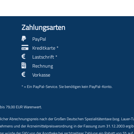
Zahlungs­arten
PayPal
Kreditkarte *
Lastschrift *
Rechnung
Vorkasse
* = Ein PayPal-Service. Sie benötigen kein PayPal-Konto.
 bis 79,00 EUR Warenwert.
indlicher Abrechnungspreis nach der Großen Deutschen Spezialitätentaxe (sog. Lauer-
ens und der Arzneimittelpreisverordnung in der Fassung zum 31.12.2003 ergibt. Be
nung würde der GKV von der Apotheke bei rechtzeitiger Zahlung ein Rabatt von 5% au