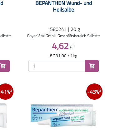
nd
BEPANTHEN Wund- und
Heilsalbe
1580241 | 20 g
Selbstmedikation
Bayer Vital GmbH Geschäftsbereich Selbstmedikation
4,62
1
€
€ 231,00 / 1kg
2
2
-41%
-43%