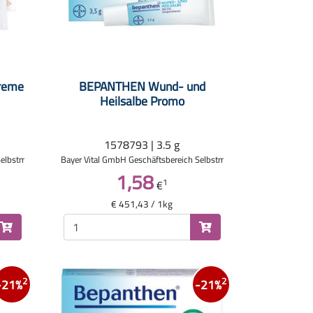
reme
BEPANTHEN Wund- und
Heilsalbe Promo
1578793 | 3.5 g
Selbstmedikation
Bayer Vital GmbH Geschäftsbereich Selbstmedikation
1,58
1
€
€ 451,43 / 1kg
2
2
-21%
-21%