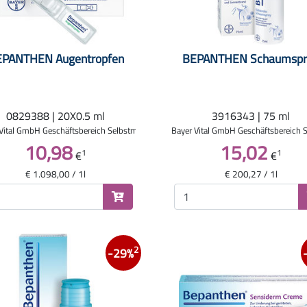
EPANTHEN Augentropfen
BEPANTHEN Schaumspr
0829388 | 20X0.5 ml
3916343 | 75 ml
Vital GmbH Geschäftsbereich Selbstmedikation
Bayer Vital GmbH Geschäftsbereich 
10,98
15,02
1
1
€
€
€ 1.098,00 / 1l
€ 200,27 / 1l
2
-29%