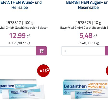
BEPANTHEN Wund- und
BEPANTHEN Augen- u
Heilsalbe
Nasensalbe
1578847 | 100 g
1578675 | 10 g
Vital GmbH Geschäftsbereich Selbstmedikation
Bayer Vital GmbH Geschäftsbereich 
12,99
5,48
1
1
€
€
€ 129,90 / 1kg
€ 548,00 / 1kg
2
-41%