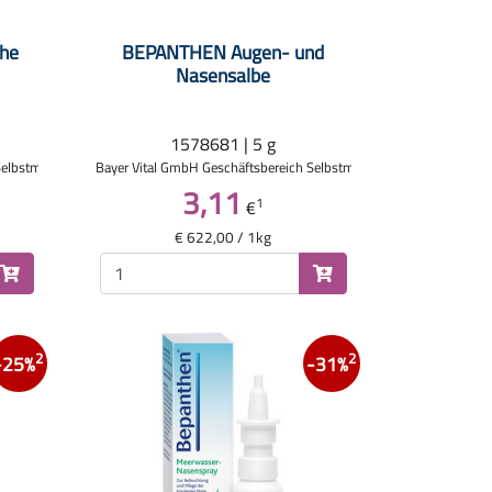
he
BEPANTHEN Augen- und
Nasensalbe
1578681 | 5 g
Selbstmedikation
Bayer Vital GmbH Geschäftsbereich Selbstmedikation
3,11
1
€
€ 622,00 / 1kg
2
2
-25%
-31%