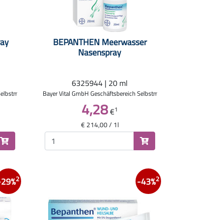
ay
BEPANTHEN Meerwasser
Nasenspray
6325944 | 20 ml
Selbstmedikation
Bayer Vital GmbH Geschäftsbereich Selbstmedikation
4,28
1
€
€ 214,00 / 1l
2
2
-29%
-43%