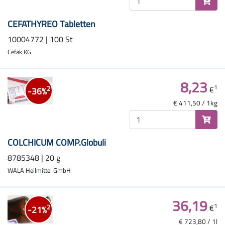
CEFATHYREO Tabletten
10004772 | 100 St
Cefak KG
8,23
1
€
2
-36%
€ 411,50 / 1kg
COLCHICUM COMP.Globuli
8785348 | 20 g
WALA Heilmittel GmbH
36,19
1
€
2
-21%
€ 723,80 / 1l