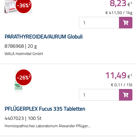
8,23
1
€
2
-36%
€ 411,50 / 1kg
PARATHYREOIDEA/AURUM Globuli
8786968 | 20 g
WALA Heilmittel GmbH
11,49
1
€
2
-26%
€ 0,11 / 1St
PFLÜGERPLEX Fucus 335 Tabletten
4407023 | 100 St
Homöopathisches Laboratorium Alexander Pflüger...