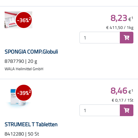
8,23
1
€
2
-36%
€ 411,50 / 1kg
SPONGIA COMP.Globuli
8787790 | 20 g
WALA Heilmittel GmbH
8,46
1
€
2
-39%
€ 0,17 / 1St
STRUMEEL T Tabletten
8412280 | 50 St