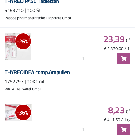
THYREO PASC Tabletten
5463710 | 100 St
Pascoe pharmazeutische Präparate GmbH
23,39
1
€
2
-26%
€ 2.339,00 / 1l
THYREOIDEA comp.Ampullen
1752297 | 10X1 ml
WALA Heilmittel GmbH
8,23
1
€
2
-36%
€ 411,50 / 1kg