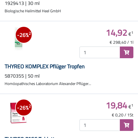
1929413 | 30 ml
Biologische Heilmittel Heel GmbH
14,92
1
€
2
-26%
€ 298,40 / 1l
THYREO KOMPLEX Pflüger Tropfen
5870355 | 50 ml
Homöopathisches Laboratorium Alexander Pflüger...
19,84
1
€
2
-26%
€ 0,20 / 1St