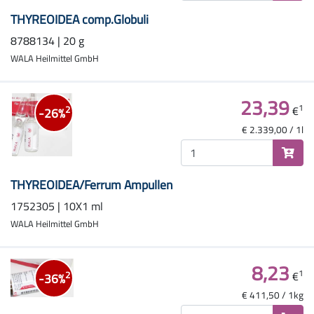
THYREOIDEA comp.Globuli
8788134 | 20 g
WALA Heilmittel GmbH
23,39
1
€
2
-26%
€ 2.339,00 / 1l
THYREOIDEA/Ferrum Ampullen
1752305 | 10X1 ml
WALA Heilmittel GmbH
8,23
1
€
2
-36%
€ 411,50 / 1kg