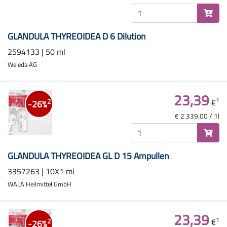
GLANDULA THYREOIDEA D 6 Dilution
2594133 | 50 ml
Weleda AG
23,39
1
€
2
-26%
€ 2.339,00 / 1l
GLANDULA THYREOIDEA GL D 15 Ampullen
3357263 | 10X1 ml
WALA Heilmittel GmbH
23,39
1
€
2
-26%