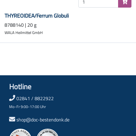
THYREOIDEA/Ferrum Globuli
8788140 | 20 g
WALA Heilmittel GmbH
Hotline
02841 / 8822922
Mo-Fr 9:00-17:00 Uhr
shop@doc-bestendonk.de