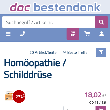
20 Artikel/Seite
Beste Treffer
Homöopathie /
Schilddrüse
18,02
1
€
2
-23%
€ 0,18 / 1St