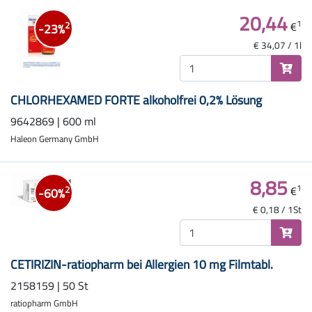
20,44
1
€
2
-23%
€ 34,07 / 1l
CHLORHEXAMED FORTE alkoholfrei 0,2% Lösung
9642869 | 600 ml
Haleon Germany GmbH
8,85
1
€
2
-60%
€ 0,18 / 1St
CETIRIZIN-ratiopharm bei Allergien 10 mg Filmtabl.
2158159 | 50 St
ratiopharm GmbH