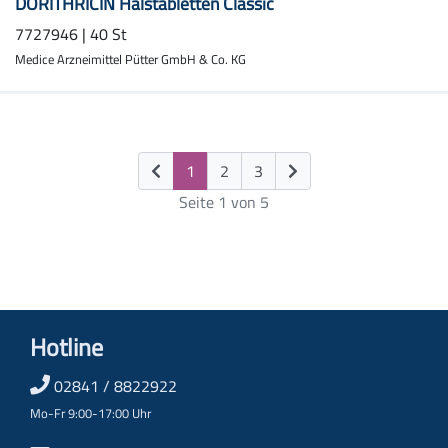
DORITHRICIN Halstabletten Classic
7727946 | 40 St
Medice Arzneimittel Pütter GmbH & Co. KG
(current)
1
2
3
Seite 1 von 5
Hotline
02841 / 8822922
Mo-Fr 9:00-17:00 Uhr