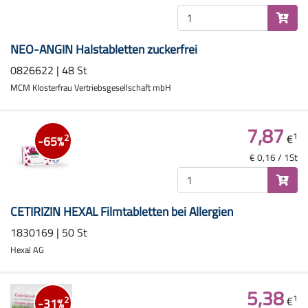
NEO-ANGIN Halstabletten zuckerfrei
0826622 | 48 St
MCM Klosterfrau Vertriebsgesellschaft mbH
7,87
1
€
2
-65%
€ 0,16 / 1St
CETIRIZIN HEXAL Filmtabletten bei Allergien
1830169 | 50 St
Hexal AG
5,38
1
€
2
-31%