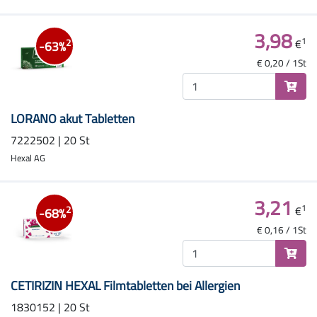
3,98
1
€
2
-63%
€ 0,20 / 1St
LORANO akut Tabletten
7222502 | 20 St
Hexal AG
3,21
1
€
2
-68%
€ 0,16 / 1St
CETIRIZIN HEXAL Filmtabletten bei Allergien
1830152 | 20 St