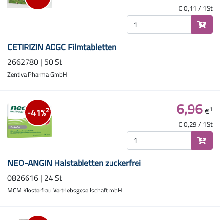
€ 0,11 / 1St
CETIRIZIN ADGC Filmtabletten
2662780 | 50 St
Zentiva Pharma GmbH
6,96
1
€
2
-41%
€ 0,29 / 1St
NEO-ANGIN Halstabletten zuckerfrei
0826616 | 24 St
MCM Klosterfrau Vertriebsgesellschaft mbH