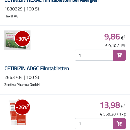
1830229 | 100 St
Hexal AG
9,86
1
€
2
-30%
€ 0,10 / 1St
CETIRIZIN ADGC Filmtabletten
2663704 | 100 St
Zentiva Pharma GmbH
13,98
1
€
2
-26%
€ 559,20 / 1kg