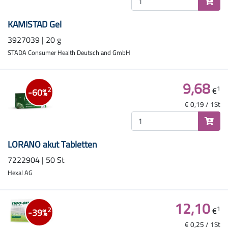
KAMISTAD Gel
3927039 | 20 g
STADA Consumer Health Deutschland GmbH
9,68
1
€
2
-60%
€ 0,19 / 1St
LORANO akut Tabletten
7222904 | 50 St
Hexal AG
12,10
1
€
2
-39%
€ 0,25 / 1St