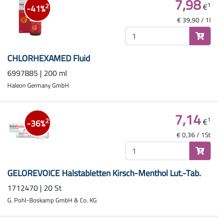
7,98
1
€
2
-41%
€ 39,90 / 1l
CHLORHEXAMED Fluid
6997885 | 200 ml
Haleon Germany GmbH
7,14
1
€
2
-36%
€ 0,36 / 1St
GELOREVOICE Halstabletten Kirsch-Menthol Lut.-Tab.
1712470 | 20 St
G. Pohl-Boskamp GmbH & Co. KG