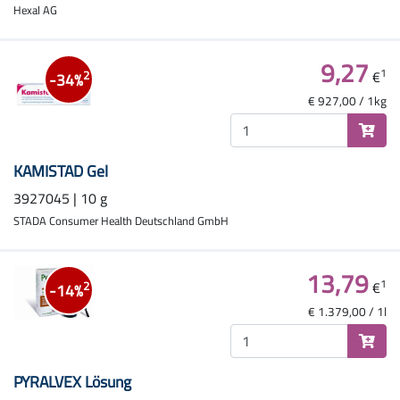
Hexal AG
9,27
1
€
2
-34%
€ 927,00 / 1kg
KAMISTAD Gel
3927045 | 10 g
STADA Consumer Health Deutschland GmbH
13,79
1
€
2
-14%
€ 1.379,00 / 1l
PYRALVEX Lösung