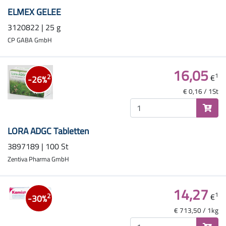
ELMEX GELEE
3120822 | 25 g
CP GABA GmbH
16,05
1
€
2
-26%
€ 0,16 / 1St
LORA ADGC Tabletten
3897189 | 100 St
Zentiva Pharma GmbH
14,27
1
€
2
-30%
€ 713,50 / 1kg