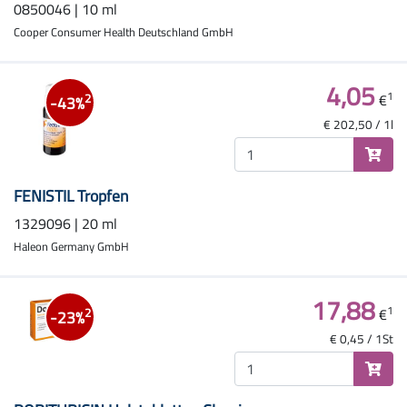
0850046 | 10 ml
Cooper Consumer Health Deutschland GmbH
4,05
1
€
2
-43%
€ 202,50 / 1l
FENISTIL Tropfen
1329096 | 20 ml
Haleon Germany GmbH
17,88
1
€
2
-23%
€ 0,45 / 1St