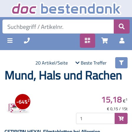
20 Artikel/Seite
Beste Treffer
Mund, Hals und Rachen
15,18
1
€
2
-64%
€ 0,15 / 1St
CETIRIZIN HEXAL Filmtabletten bei Allergien