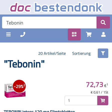
20 Artikel/Seite
Sortierung
"Tebonin"
72,73
1
€
2
-29%
€ 0,61 / 1St
TEBONIN intens 120 mg Filmtabletten