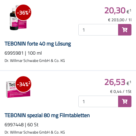
20,30
1
€
2
-36%
€ 203,00 / 1l
TEBONIN forte 40 mg Lösung
6995981 | 100 ml
Dr. Willmar Schwabe GmbH & Co. KG
26,53
1
€
2
-34%
€ 0,44 / 1St
TEBONIN spezial 80 mg Filmtabletten
6997448 | 60 St
Dr. Willmar Schwabe GmbH & Co. KG