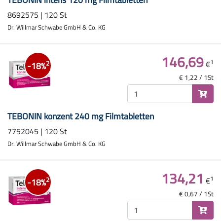
8692575 | 120 St
Dr. Willmar Schwabe GmbH & Co. KG
146,69
1
€
2
-18%
€ 1,22 / 1St
TEBONIN konzent 240 mg Filmtabletten
7752045 | 120 St
Dr. Willmar Schwabe GmbH & Co. KG
134,21
1
€
2
-18%
€ 0,67 / 1St