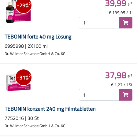
39,99
1
€
2
-29%
€ 199,95 / 1l
TEBONIN forte 40 mg Lösung
6995998 | 2X100 ml
Dr. Willmar Schwabe GmbH & Co. KG
37,98
1
€
2
-31%
€ 1,27 / 1St
TEBONIN konzent 240 mg Filmtabletten
7752016 | 30 St
Dr. Willmar Schwabe GmbH & Co. KG