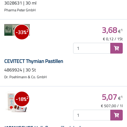
3028631 | 30 ml
Pharma Peter GmbH
3,68
1
€
2
-33%
€ 0,12 / 1St
CEVITECT Thymian Pastillen
4869924 | 30 St
Dr. Poehlmann & Co. GmbH
5,07
1
€
2
-18%
€ 507,00 / 1l