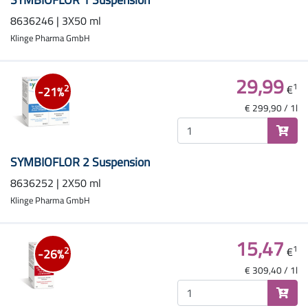
8636246 | 3X50 ml
Klinge Pharma GmbH
29,99
1
€
2
-21%
€ 299,90 / 1l
SYMBIOFLOR 2 Suspension
8636252 | 2X50 ml
Klinge Pharma GmbH
15,47
1
€
2
-26%
€ 309,40 / 1l