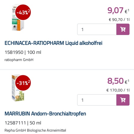
9,07
1
€
2
-43%
€ 90,70 / 1l
ECHINACEA-RATIOPHARM Liquid alkoholfrei
1581950 | 100 ml
ratiopharm GmbH
8,50
1
€
2
-31%
€ 170,00 / 1l
MARRUBIN Andorn-Bronchialtropfen
12587111 | 50 ml
Repha GmbH Biologische Arzneimittel