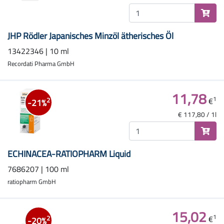
JHP Rödler Japanisches Minzöl ätherisches Öl
13422346 | 10 ml
Recordati Pharma GmbH
11,78
1
€
2
-21%
€ 117,80 / 1l
ECHINACEA-RATIOPHARM Liquid
7686207 | 100 ml
ratiopharm GmbH
15,02
1
€
2
-20%