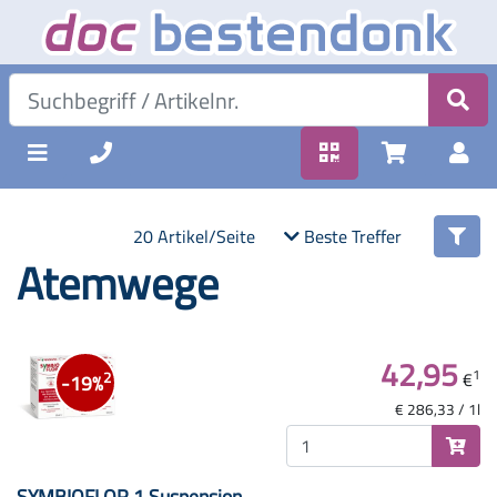
20 Artikel/Seite
Beste Treffer
Atemwege
42,95
1
€
2
-19%
€ 286,33 / 1l
SYMBIOFLOR 1 Suspension