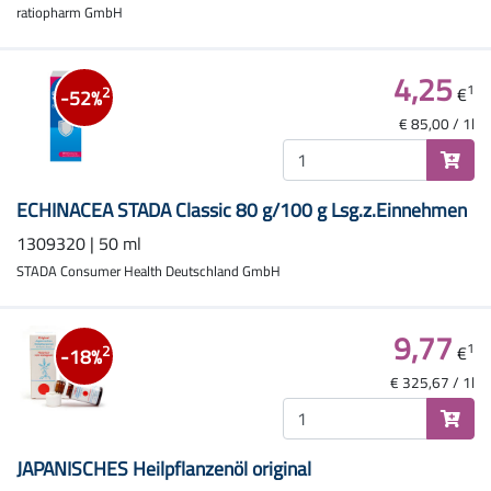
ratiopharm GmbH
4,25
1
€
2
-52%
€ 85,00 / 1l
ECHINACEA STADA Classic 80 g/100 g Lsg.z.Einnehmen
1309320 | 50 ml
STADA Consumer Health Deutschland GmbH
9,77
1
€
2
-18%
€ 325,67 / 1l
JAPANISCHES Heilpflanzenöl original