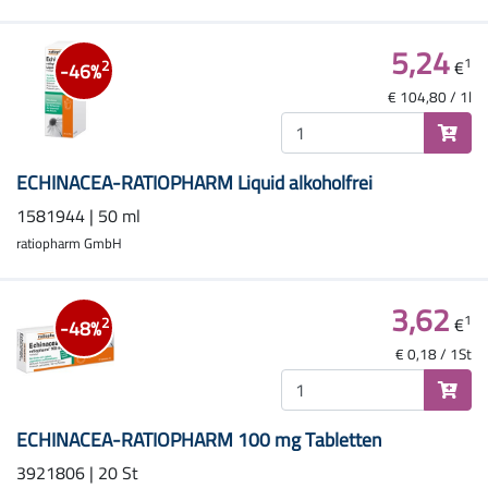
5,24
1
€
2
-46%
€ 104,80 / 1l
ECHINACEA-RATIOPHARM Liquid alkoholfrei
1581944 | 50 ml
ratiopharm GmbH
3,62
1
€
2
-48%
€ 0,18 / 1St
ECHINACEA-RATIOPHARM 100 mg Tabletten
3921806 | 20 St