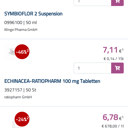
SYMBIOFLOR 2 Suspension
0996100 | 50 ml
Klinge Pharma GmbH
7,11
1
€
2
-46%
€ 0,14 / 1St
ECHINACEA-RATIOPHARM 100 mg Tabletten
3927157 | 50 St
ratiopharm GmbH
6,78
1
€
2
-24%
€ 678,00 / 1l