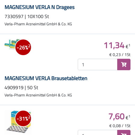
MAGNESIUM VERLA N Dragees
7330597 | 10X100 St
Verla-Pharm Arzneimittel GmbH & Co. KG
11,34
1
€
2
-26%
€ 0,23 / 1St
MAGNESIUM VERLA Brausetabletten
4909919 | 50 St
Verla-Pharm Arzneimittel GmbH & Co. KG
7,60
1
€
2
-31%
€ 0,08 / 1St