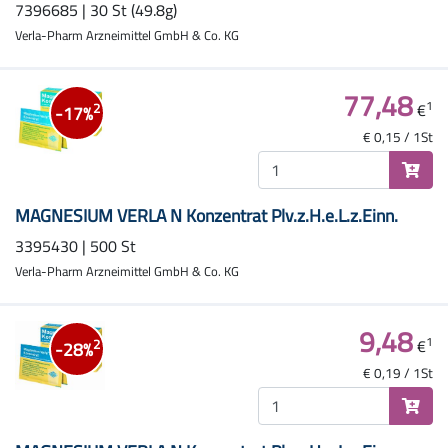
7396685 | 30 St (49.8g)
Verla-Pharm Arzneimittel GmbH & Co. KG
77,48
1
€
2
-17%
€ 0,15 / 1St
MAGNESIUM VERLA N Konzentrat Plv.z.H.e.L.z.Einn.
3395430 | 500 St
Verla-Pharm Arzneimittel GmbH & Co. KG
9,48
1
€
2
-28%
€ 0,19 / 1St