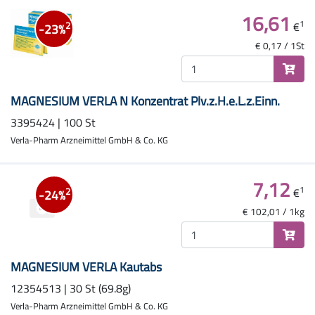
16,61
1
€
2
-23%
€ 0,17 / 1St
MAGNESIUM VERLA N Konzentrat Plv.z.H.e.L.z.Einn.
3395424 | 100 St
Verla-Pharm Arzneimittel GmbH & Co. KG
7,12
1
€
2
-24%
€ 102,01 / 1kg
MAGNESIUM VERLA Kautabs
12354513 | 30 St (69.8g)
Verla-Pharm Arzneimittel GmbH & Co. KG