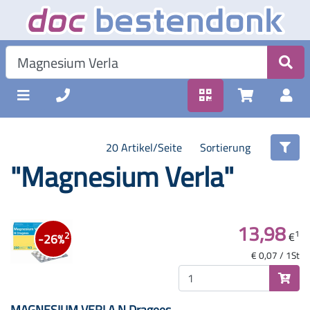
20 Artikel/Seite
Sortierung
"Magnesium Verla"
13,98
1
€
2
-26%
€ 0,07 / 1St
MAGNESIUM VERLA N Dragees