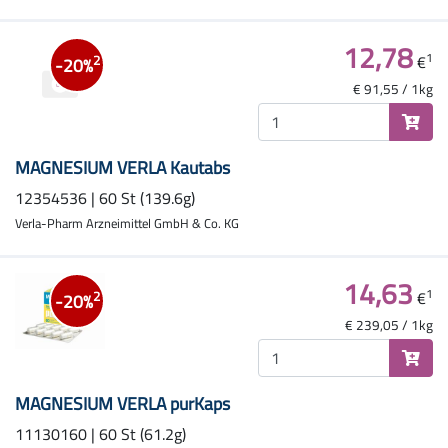
12,78
1
€
2
-20%
€ 91,55 / 1kg
MAGNESIUM VERLA Kautabs
12354536 | 60 St (139.6g)
Verla-Pharm Arzneimittel GmbH & Co. KG
14,63
1
€
2
-20%
€ 239,05 / 1kg
MAGNESIUM VERLA purKaps
11130160 | 60 St (61.2g)