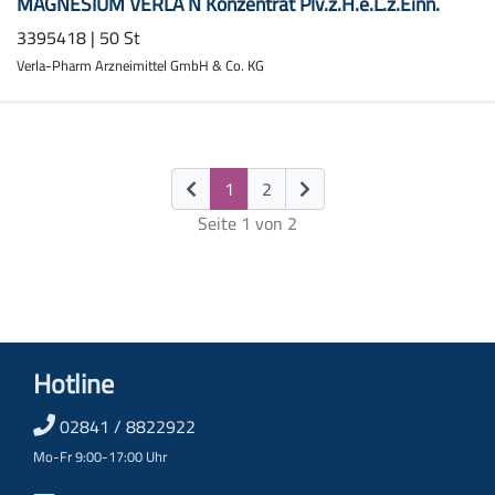
MAGNESIUM VERLA N Konzentrat Plv.z.H.e.L.z.Einn.
3395418 | 50 St
Verla-Pharm Arzneimittel GmbH & Co. KG
(current)
1
2
Seite 1 von 2
Hotline
02841 / 8822922
Mo-Fr 9:00-17:00 Uhr