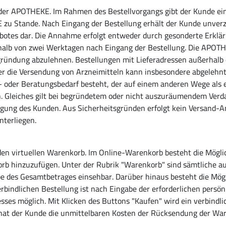
 der APOTHEKE. Im Rahmen des Bestellvorgangs gibt der Kunde ei
 Stande. Nach Eingang der Bestellung erhält der Kunde unverzü
botes dar. Die Annahme erfolgt entweder durch gesonderte Erklär
rhalb von zwei Werktagen nach Eingang der Bestellung. Die APOTH
egründung abzulehnen. Bestellungen mit Lieferadressen außerhalb
über die Versendung von Arzneimitteln kann insbesondere abgele
- oder Beratungsbedarf besteht, der auf einem anderen Wege als 
. Gleiches gilt bei begründetem oder nicht auszuräumendem Verda
gung des Kunden. Aus Sicherheitsgründen erfolgt kein Versand-A
terliegen.
den virtuellen Warenkorb. Im Online-Warenkorb besteht die Mögli
b hinzuzufügen. Unter der Rubrik "Warenkorb" sind sämtliche aus
e des Gesamtbetrages einsehbar. Darüber hinaus besteht die Mögl
rbindlichen Bestellung ist nach Eingabe der erforderlichen persö
esses möglich. Mit Klicken des Buttons "Kaufen" wird ein verbind
 hat der Kunde die unmittelbaren Kosten der Rücksendung der War