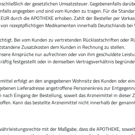
nschließlich der gesetzlichen Umsatzsteuer. Gegebenenfalls darüb
nfalls angegeben und sind vom Kunden zu tragen. Für die Standa
UR durch die APOTHEKE erhoben. Zahlt der Besteller per Vorkasse
von rezeptpflichtigen Medikamenten innerhalb Deutschlands bei Vo
chtigt. Bei vom Kunden zu vertretenden Rücklastschriften oder R
ntstandene Zusatzkosten dem Kunden in Rechnung zu stellen.
unsere Ansprüche nur aufrechnen oder von ihm geschuldete Leist
äftig festgestellt oder in demselben Vertragsverhältnis begründe
eimittel erfolgt an den angegebenen Wohnsitz des Kunden oder ei
egebenen Lieferadresse angetroffene Personenkreis zur Entgegenna
en nach Eingang der Bestellung, soweit das Arzneimittel in dieser 
ffen. Kann das bestellte Arzneimittel nicht innerhalb der genannt
ewährleistungsrechte mit der Maßgabe, dass die APOTHEKE, soweit