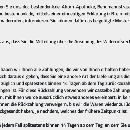
en Sie uns, doc-bestendonk.de, Ahorn-Apotheke, Bendmannstrass
estendonk.de, mittels einer eindeutigen Erklärung (z.B. ein mit d
u widerrufen, informieren. Sie können dafür das beigefügte Muste
 aus, dass Sie die Mitteilung über die Ausübung des Widerrufsrech
haben wir Ihnen alle Zahlungen, die wir von Ihnen erhalten haben,
ich daraus ergeben, dass Sie eine andere Art der Lieferung als di
rzüglich und spätestens binnen 14 Tagen ab dem Tag zurückzuzahl
angen ist. Für diese Rückzahlung verwenden wir dasselbe Zahlungs
nn, mit Ihnen wurde ausdrücklich etwas anderes vereinbart; in k
nnen die Rückzahlung verweigern, bis wir die Waren wieder zurüc
ckgesandt haben, je nachdem, welches der frühere Zeitpunkt ist.
 jedem Fall spätestens binnen 14 Tagen ab dem Tag, an dem Sie u