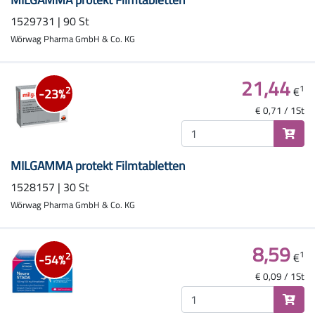
1529731 | 90 St
Wörwag Pharma GmbH & Co. KG
21,44
1
€
2
-23%
€ 0,71 / 1St
MILGAMMA protekt Filmtabletten
1528157 | 30 St
Wörwag Pharma GmbH & Co. KG
8,59
1
€
2
-54%
€ 0,09 / 1St