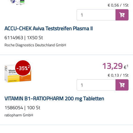
€ 0,56 / 1St
ACCU-CHEK Aviva Teststreifen Plasma II
6114963 | 1X50 St
Roche Diagnostics Deutschland GmbH
13,29
1
€
2
-35%
€ 0,13 / 1St
VITAMIN B1-RATIOPHARM 200 mg Tabletten
1586054 | 100 St
ratiopharm GmbH