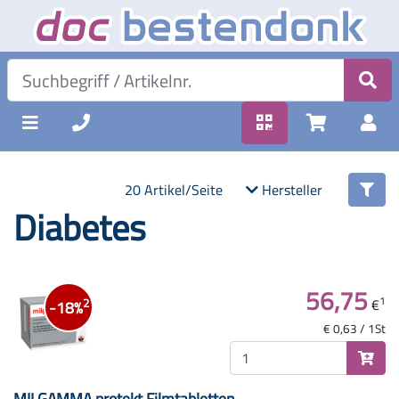
20 Artikel/Seite
Hersteller
Diabetes
56,75
1
€
2
-18%
€ 0,63 / 1St
MILGAMMA protekt Filmtabletten