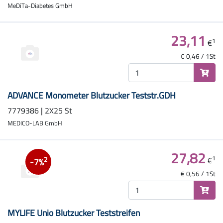
MeDiTa-Diabetes GmbH
23,11
1
€
€ 0,46 / 1St
ADVANCE Monometer Blutzucker Teststr.GDH
7779386 | 2X25 St
MEDICO-LAB GmbH
27,82
1
€
2
-7%
€ 0,56 / 1St
MYLIFE Unio Blutzucker Teststreifen