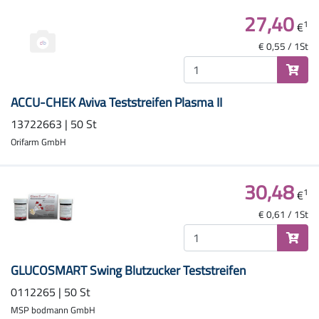
27,40
1
€
€ 0,55 / 1St
ACCU-CHEK Aviva Teststreifen Plasma II
13722663 | 50 St
Orifarm GmbH
30,48
1
€
€ 0,61 / 1St
GLUCOSMART Swing Blutzucker Teststreifen
0112265 | 50 St
MSP bodmann GmbH