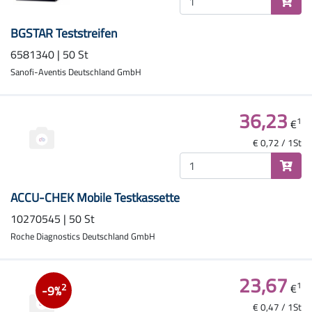
BGSTAR Teststreifen
6581340 | 50 St
Sanofi-Aventis Deutschland GmbH
36,23
1
€
€ 0,72 / 1St
ACCU-CHEK Mobile Testkassette
10270545 | 50 St
Roche Diagnostics Deutschland GmbH
23,67
1
€
2
-9%
€ 0,47 / 1St