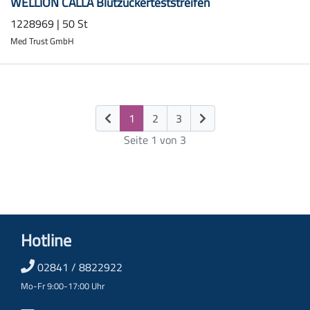
WELLION CALLA Blutzuckerteststreifen
1228969 | 50 St
Med Trust GmbH
(current)
1
2
3
Seite 1 von 3
Hotline
02841 / 8822922
Mo-Fr 9:00-17:00 Uhr