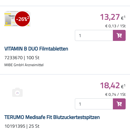
13,27
1
€
2
-26%
€ 0,13 / 1St
VITAMIN B DUO Filmtabletten
7233670 | 100 St
MIBE GmbH Arzneimittel
18,42
1
€
€ 0,74 / 1St
TERUMO Medisafe Fit Blutzuckertestspitzen
10191395 | 25 St