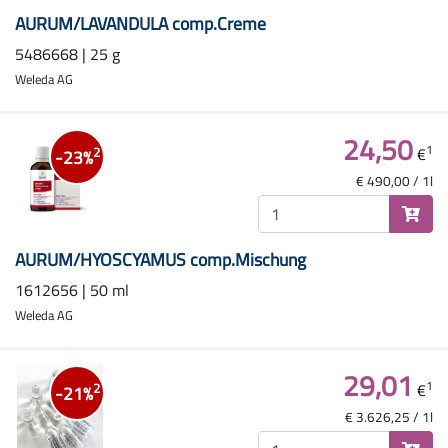
AURUM/LAVANDULA comp.Creme
5486668 | 25 g
Weleda AG
24,50
1
€
2
-23%
€ 490,00 / 1l
AURUM/HYOSCYAMUS comp.Mischung
1612656 | 50 ml
Weleda AG
29,01
1
€
2
-21%
€ 3.626,25 / 1l