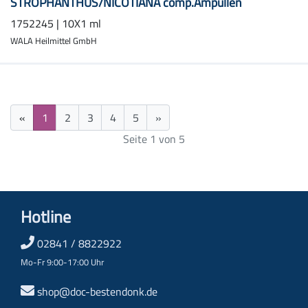
STROPHANTHUS/NICOTIANA comp.Ampullen
1752245 | 10X1 ml
WALA Heilmittel GmbH
«
1
2
3
4
5
»
Seite 1 von 5
Hotline
02841 / 8822922
Mo-Fr 9:00-17:00 Uhr
shop@doc-bestendonk.de