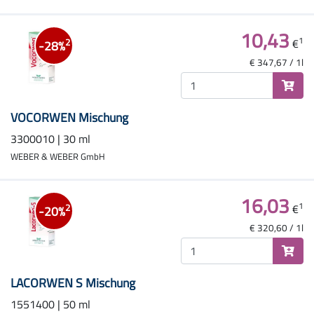
10,43
1
€
2
-28%
€ 347,67 / 1l
VOCORWEN Mischung
3300010 | 30 ml
WEBER & WEBER GmbH
16,03
1
€
2
-20%
€ 320,60 / 1l
LACORWEN S Mischung
1551400 | 50 ml