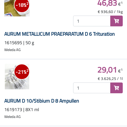
46,83
1
€
2
-18%
€ 936,60 / 1kg
AURUM METALLICUM PRAEPARATUM D 6 Trituration
1615695 | 50 g
Weleda AG
29,01
1
€
2
-21%
€ 3.626,25 / 1l
AURUM D 10/Stibium D 8 Ampullen
1619173 | 8X1 ml
Weleda AG