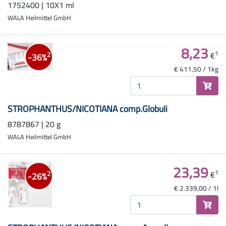
1752400 | 10X1 ml
WALA Heilmittel GmbH
8,23
1
€
2
-36%
€ 411,50 / 1kg
STROPHANTHUS/NICOTIANA comp.Globuli
8787867 | 20 g
WALA Heilmittel GmbH
23,39
1
€
2
-26%
€ 2.339,00 / 1l