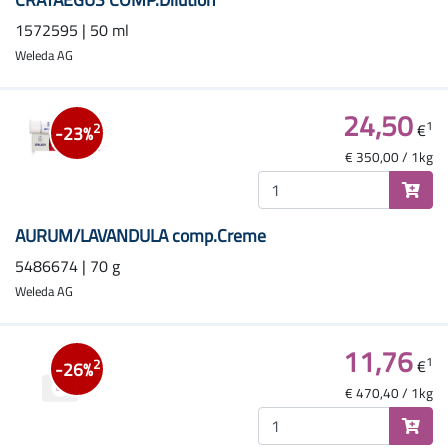
1572595 | 50 ml
Weleda AG
24,50
1
€
2
-23%
€ 350,00 / 1kg
AURUM/LAVANDULA comp.Creme
5486674 | 70 g
Weleda AG
11,76
1
€
2
-26%
€ 470,40 / 1kg