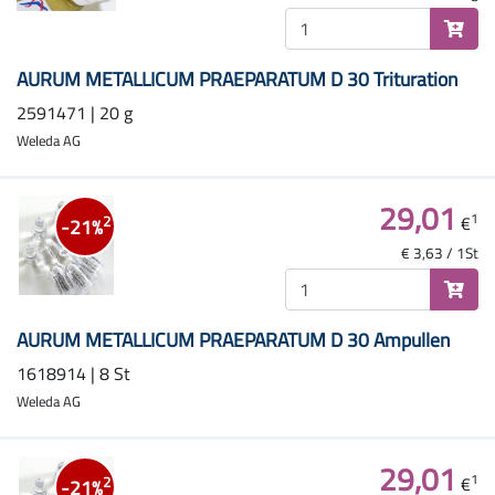
AURUM METALLICUM PRAEPARATUM D 30 Trituration
2591471 | 20 g
Weleda AG
29,01
1
€
2
-21%
€ 3,63 / 1St
AURUM METALLICUM PRAEPARATUM D 30 Ampullen
1618914 | 8 St
Weleda AG
29,01
1
€
2
-21%