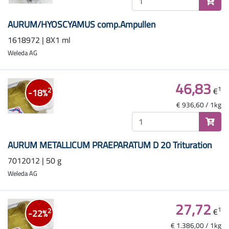
AURUM/HYOSCYAMUS comp.Ampullen
1618972 | 8X1 ml
Weleda AG
46,83
1
€
2
-18%
€ 936,60 / 1kg
AURUM METALLICUM PRAEPARATUM D 20 Trituration
7012012 | 50 g
Weleda AG
27,72
1
€
2
-22%
€ 1.386,00 / 1kg