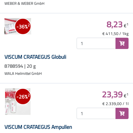
WEBER & WEBER GmbH
8,23
1
€
2
-36%
€ 411,50 / 1kg
VISCUM CRATAEGUS Globuli
8788594 | 20 g
WALA Heilmittel GmbH
23,39
1
€
2
-26%
€ 2.339,00 / 1l
VISCUM CRATAEGUS Ampullen