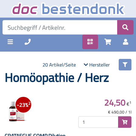
20 Artikel/Seite
Hersteller
Homöopathie / Herz
24,50
1
€
2
-23%
€ 490,00 / 1l
CRATAEGUS COMP.Dilution