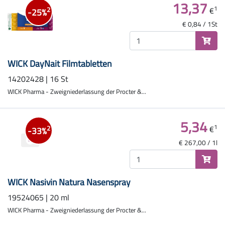
13,37
1
€
2
-25%
€ 0,84 / 1St
WICK DayNait Filmtabletten
14202428 | 16 St
WICK Pharma - Zweigniederlassung der Procter &...
5,34
1
€
2
-33%
€ 267,00 / 1l
WICK Nasivin Natura Nasenspray
19524065 | 20 ml
WICK Pharma - Zweigniederlassung der Procter &...