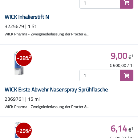
WICK Inhalierstift N
3225679 | 1 St
WICK Pharma - Zweigniederlassung der Procter &...
9,00
1
€
2
-28%
€ 600,00 / 1l
WICK Erste Abwehr Nasenspray Sprühflasche
2369761 | 15 ml
WICK Pharma - Zweigniederlassung der Procter &...
6,14
1
€
2
-29%