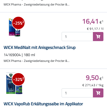
WICK Pharma - Zweigniederlassung der Procter &...
16,41
1
€
2
-25%
€ 91,17 / 1l
WICK MediNait mit Anisgeschmack Sirup
14169004 | 180 ml
WICK Pharma - Zweigniederlassung der Procter &...
9,50
1
€
2
-32%
€ 271,43 / 1kg
WICK VapoRub Erkältungssalbe im Applikator