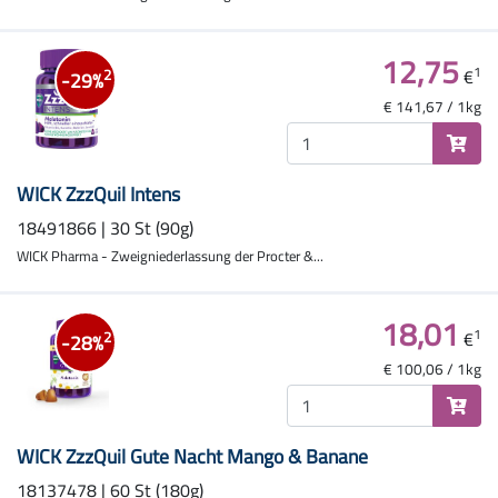
12,75
1
€
2
-29%
€ 141,67 / 1kg
WICK ZzzQuil Intens
18491866 | 30 St (90g)
WICK Pharma - Zweigniederlassung der Procter &...
18,01
1
€
2
-28%
€ 100,06 / 1kg
WICK ZzzQuil Gute Nacht Mango & Banane
18137478 | 60 St (180g)