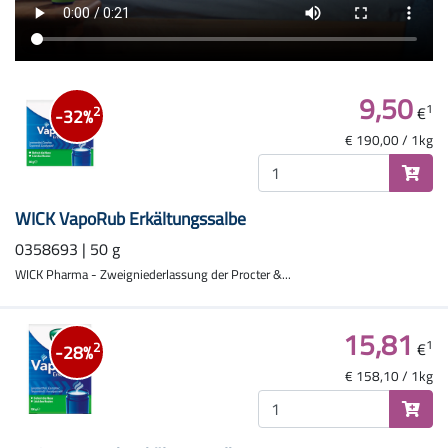
9,50
1
€
2
-32%
€ 190,00 / 1kg
WICK VapoRub Erkältungssalbe
0358693 | 50 g
WICK Pharma - Zweigniederlassung der Procter &...
15,81
1
€
2
-28%
€ 158,10 / 1kg