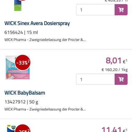
€ 409,33 / 1l
WICK Sinex Avera Dosierspray
6156424 | 15 ml
WICK Pharma - Zweigniederlassung der Procter &...
8,01
1
€
2
-33%
€ 160,20 / 1kg
WICK BabyBalsam
13427912 | 50 g
WICK Pharma - Zweigniederlassung der Procter &...
11,41
1
€
2