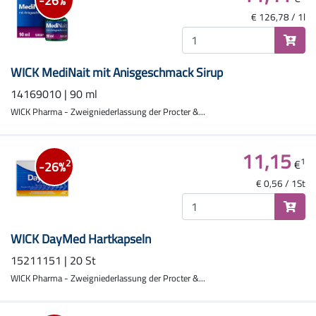
-26%
€ 126,78 / 1l
WICK MediNait mit Anisgeschmack Sirup
14169010 | 90 ml
WICK Pharma - Zweigniederlassung der Procter &...
11,15
1
€
2
-26%
€ 0,56 / 1St
WICK DayMed Hartkapseln
15211151 | 20 St
WICK Pharma - Zweigniederlassung der Procter &...