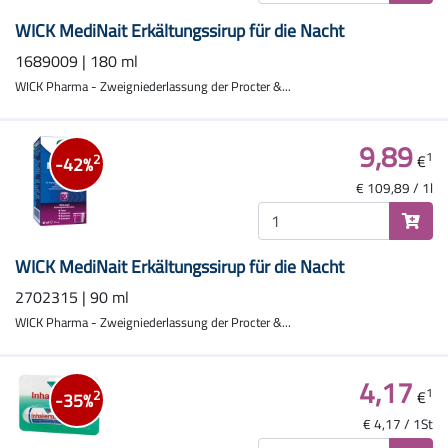
WICK MediNait Erkältungssirup für die Nacht
1689009 | 180 ml
WICK Pharma - Zweigniederlassung der Procter &...
9,89
1
€
2
-42%
€ 109,89 / 1l
WICK MediNait Erkältungssirup für die Nacht
2702315 | 90 ml
WICK Pharma - Zweigniederlassung der Procter &...
4,17
1
€
2
-35%
€ 4,17 / 1St