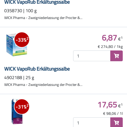
WICK VapoRub Erkältungssalbe
0358730 | 100 g
WICK Pharma - Zweigniederlassung der Procter &...
6,87
1
€
2
-33%
€ 274,80 / 1kg
WICK VapoRub Erkältungssalbe
4902188 | 25 g
WICK Pharma - Zweigniederlassung der Procter &...
17,65
1
€
2
-31%
€ 98,06 / 1l