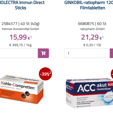
IOLECTRA Immun Direct
GINKOBIL-ratiopharm 12
Sticks
Filmtabletten
2584577 | 40 St (40g)
6680875 | 60 St
Hermes Arzneimittel GmbH
ratiopharm GmbH
15,99
21,29
1
1
€
€
€ 399,75 / 1kg
€ 0,35 / 1St
2
-39%