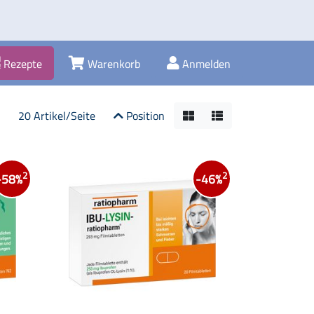
Rezepte
Warenkorb
Anmelden
20 Artikel/Seite
Position
2
2
-58%
-46%