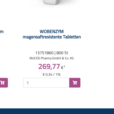
rm
WOBENZYM
magensaftresistente Tabletten
13751860 | 800 St
MUCOS Pharma GmbH & Co. KG
269,77
1
€
€ 0,34 / 1St