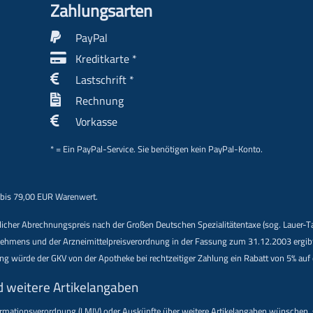
Zahlungs­arten
PayPal
Kreditkarte *
Lastschrift *
Rechnung
Vorkasse
* = Ein PayPal-Service. Sie benötigen kein PayPal-Konto.
 bis 79,00 EUR Warenwert.
indlicher Abrechnungspreis nach der Großen Deutschen Spezialitätentaxe (sog. Lauer-
ens und der Arzneimittelpreisverordnung in der Fassung zum 31.12.2003 ergibt. Be
nung würde der GKV von der Apotheke bei rechtzeitiger Zahlung ein Rabatt von 5% au
d weitere Artikelangaben
formations­verordnung (LMIV) oder Auskünfte über weitere Artikelangaben wünschen,