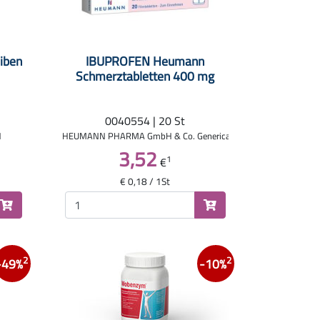
iben
IBUPROFEN Heumann
Schmerztabletten 400 mg
0040554 | 20 St
H
HEUMANN PHARMA GmbH & Co. Generica KG
3,52
1
€
€ 0,18 / 1St
2
2
-49%
-10%