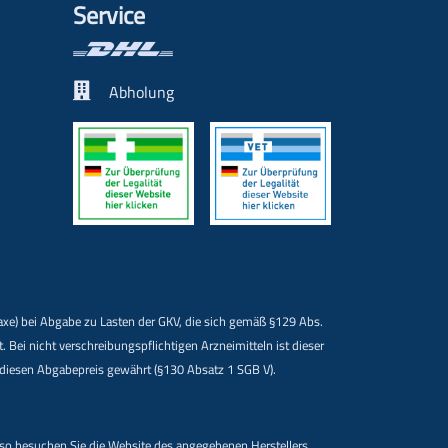
Service
Abholung
Taxe) bei Abgabe zu Lasten der GKV, die sich gemäß §129 Abs.
i nicht verschreibungspflichtigen Arzneimitteln ist dieser
f diesen Abgabepreis gewährt (§130 Absatz 1 SGB V).
 so besuchen Sie die Website des angegebenen Herstellers