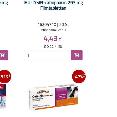
0 mg
IBU-LYSIN-ratiopharm 293 mg
Filmtabletten
16204710 | 20 St
ratiopharm GmbH
4,43
1
€
€ 0,22 / 1St
2
2
-51%
-47%