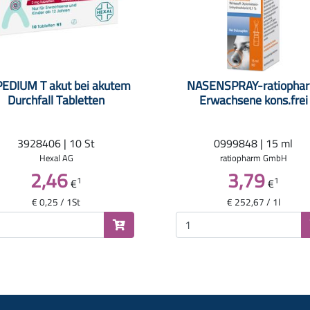
EDIUM T akut bei akutem
NASENSPRAY-ratiopha
Durchfall Tabletten
Erwachsene kons.frei
3928406 | 10 St
0999848 | 15 ml
Hexal AG
ratiopharm GmbH
2,46
3,79
1
1
€
€
€ 0,25 / 1St
€ 252,67 / 1l