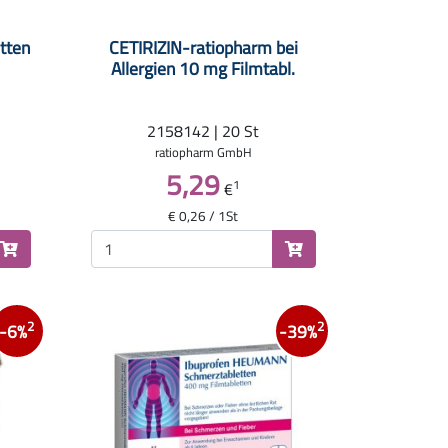
tten
CETIRIZIN-ratiopharm bei
Allergien 10 mg Filmtabl.
2158142 | 20 St
ratiopharm GmbH
5,29
1
€
€ 0,26 / 1St
2
2
-6%
-39%