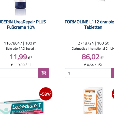
CERIN UreaRepair PLUS
FORMOLINE L112 dranble
Fußcreme 10%
Tabletten
11678047 | 100 ml
2718724 | 160 St
Beiersdorf AG Eucerin
Certmedica International Gmb
11,99
86,02
1
1
€
€
€ 119,90 / 1l
€ 0,54 / 1St
2
-59%