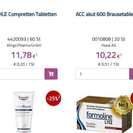
LE Compretten Tabletten
ACC akut 600 Brausetable
4420093 | 60 St
0010808 | 20 St
Klinge Pharma GmbH
Hexal AG
11,78
10,22
1
1
€
€
€ 0,20 / 1St
€ 0,51 / 1St
2
-25%