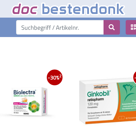
2
-30%