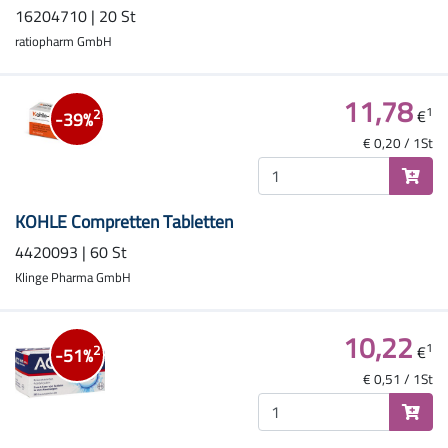
16204710 | 20 St
ratiopharm GmbH
11,78
1
€
2
-39%
€ 0,20 / 1St
KOHLE Compretten Tabletten
4420093 | 60 St
Klinge Pharma GmbH
10,22
1
€
2
-51%
€ 0,51 / 1St