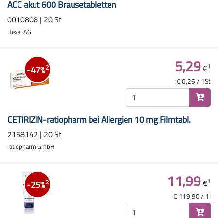
ACC akut 600 Brausetabletten
0010808 | 20 St
Hexal AG
5,29
1
€
2
-47%
€ 0,26 / 1St
CETIRIZIN-ratiopharm bei Allergien 10 mg Filmtabl.
2158142 | 20 St
ratiopharm GmbH
11,99
1
€
2
-25%
€ 119,90 / 1l