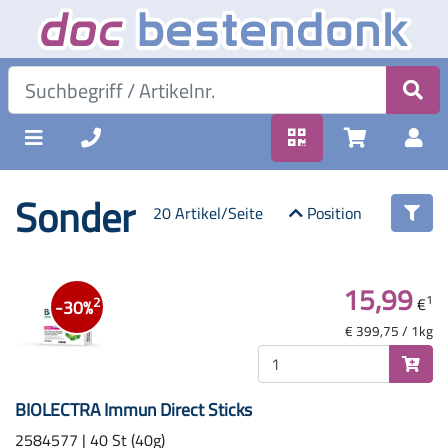
Sonder
20 Artikel/Seite
Position
15,99
1
€
2
-30%
€ 399,75 / 1kg
BIOLECTRA Immun Direct Sticks
2584577 | 40 St (40g)