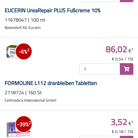
EUCERIN UreaRepair PLUS Fußcreme 10%
11678047 | 100 ml
Beiersdorf AG Eucerin
86,02
1
€
2
-6%
€ 0,54 / 1St
FORMOLINE L112 dranbleiben Tabletten
2718724 | 160 St
Certmedica International GmbH
3,52
1
€
2
-39%
€ 0,18 / 1St