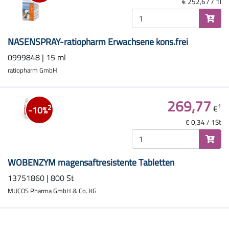
€ 252,67 / 1l
NASENSPRAY-ratiopharm Erwachsene kons.frei
0999848 | 15 ml
ratiopharm GmbH
269,77
1
€
2
-10%
€ 0,34 / 1St
WOBENZYM magensaftresistente Tabletten
13751860 | 800 St
MUCOS Pharma GmbH & Co. KG