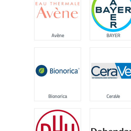
Avène
BAYER
Bionorica
CeraVe