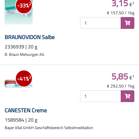
3,15
1
€
2
-33%
€ 157,50 / 1kg
BRAUNOVIDON Salbe
2336939 | 20 g
B. Braun Melsungen AG
5,85
1
€
2
-41%
€ 292,50 / 1kg
CANESTEN Creme
1589584 | 20 g
Bayer Vital GmbH Geschäftsbereich Selbstmedikation