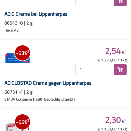
ACIC Creme bei Lippenherpes
8654310 | 2 g
Hexal AG
2,54
1
€
2
-53%
€ 1.270,00 / 1kg
ACICLOSTAD Creme gegen Lippenherpes
6873114 | 2 g
STADA Consumer Health Deutschland GmbH
2,30
1
€
2
-56%
€ 1.150,00 / 1kg