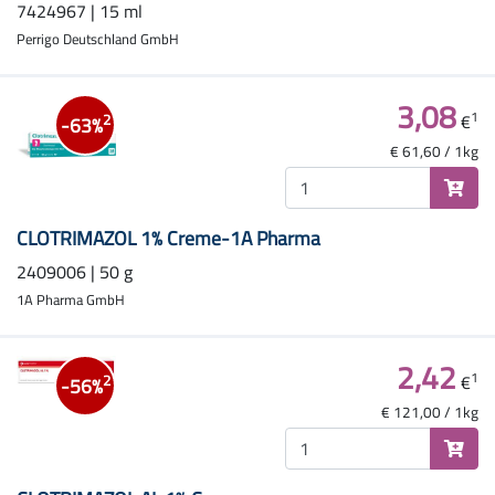
7424967 | 15 ml
Perrigo Deutschland GmbH
3,08
1
€
2
-63%
€ 61,60 / 1kg
CLOTRIMAZOL 1% Creme-1A Pharma
2409006 | 50 g
1A Pharma GmbH
2,42
1
€
2
-56%
€ 121,00 / 1kg