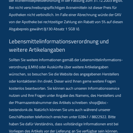
der Arzneimittelpreisverordnung in der Fassung zum 31.12.2003 ergibt.
Bei nicht verschreibungspflichtigen Arzneimitteln ist dieser Preis für
Apotheken nicht verbindlich. Im Falle einer Abrechnung würde der GKV
von der Apotheke bei rechtzeitiger Zahlung ein Rabatt von 5% auf diesen
Abgabepreis gewährt (§130 Absatz 1 SGB V).
Lebensmittel­informations­verordnung und
weitere Artikelangaben
Sollten Sie weitere Informationen gemäß der Lebensmittel­informations­
verordnung (LMIV) oder Auskünfte über weitere Artikelangaben
wünschen, so besuchen Sie die Website des angegebenen Herstellers
oder kontaktieren ihn direkt. Dieser wird Ihnen gerne weitere Fragen
kostenlos beantworten. Sie können auch unseren Informationsservice
nutzen und Ihre Fragen unter Angabe des Namens, des Herstellers und
der Pharmazentralnummer des Artikels schreiben: shop@doc-
bestendonk.de. Natürlich können Sie uns auch während unserer
Geschäftszeiten telefonisch erreichen unter 02841 / 8822922. Bitte
haben Sie dafür Verständnis, dass vollständige Informationen erst bei
Vorliegen des Artikels vor der Lieferung an Sie verfügbar sein können.