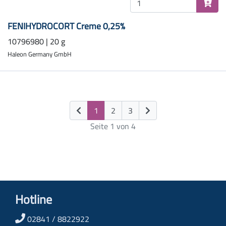
FENIHYDROCORT Creme 0,25%
10796980 | 20 g
Haleon Germany GmbH
(current)
1
2
3
Seite 1 von 4
Hotline
02841 / 8822922