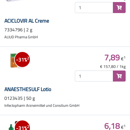
ACICLOVIR AL Creme
7334796 | 2 g
ALIUD Pharma GmbH
7,89
1
€
2
-31%
€ 157,80 / 1kg
ANAESTHESULF Lotio
0123435 | 50 g
Infectopharm Arzneimittel und Consilium GmbH
6,18
1
€
2
-31%