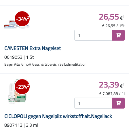
26,55
1
€
2
-34%
€ 26,55 / 1St
CANESTEN Extra Nagelset
0619053 | 1 St
Bayer Vital GmbH Geschäftsbereich Selbstmedikation
23,39
1
€
2
-23%
€ 7.087,88 / 1l
CICLOPOLI gegen Nagelpilz wirkstoffhalt.Nagellack
8907113 | 3.3 ml