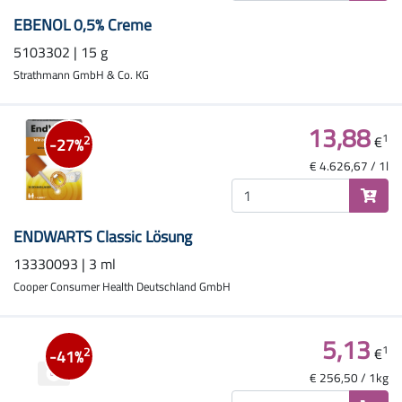
EBENOL 0,5% Creme
5103302 | 15 g
Strathmann GmbH & Co. KG
13,88
1
€
2
-27%
€ 4.626,67 / 1l
ENDWARTS Classic Lösung
13330093 | 3 ml
Cooper Consumer Health Deutschland GmbH
5,13
1
€
2
-41%
€ 256,50 / 1kg