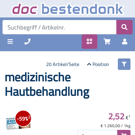
20 Artikel/Seite
Position
medizinische
Hautbehandlung
2,52
1
€
2
-59%
€ 1.260,00 / 1kg