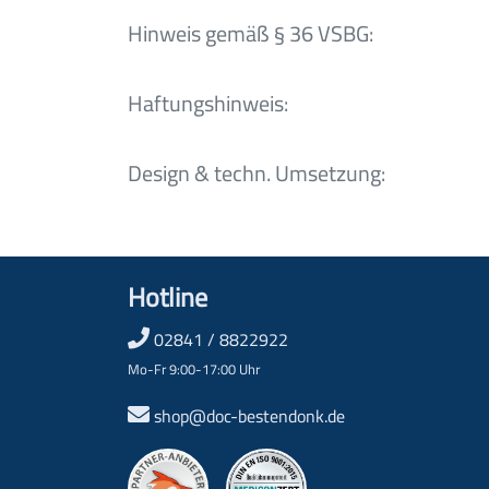
Hinweis gemäß § 36 VSBG:
Haftungshinweis:
Design & techn. Umsetzung:
Hotline
02841 / 8822922
Mo-Fr 9:00-17:00 Uhr
shop@doc-bestendonk.de