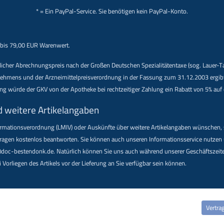
* = Ein PayPal-Service. Sie benötigen kein PayPal-Konto.
 bis 79,00 EUR Warenwert.
indlicher Abrechnungspreis nach der Großen Deutschen Spezialitätentaxe (sog. Lauer-
ens und der Arzneimittelpreisverordnung in der Fassung zum 31.12.2003 ergibt. Be
nung würde der GKV von der Apotheke bei rechtzeitiger Zahlung ein Rabatt von 5% au
d weitere Artikelangaben
formations­verordnung (LMIV) oder Auskünfte über weitere Artikelangaben wünschen,
e Fragen kostenlos beantworten. Sie können auch unseren Informationsservice nutze
oc-bestendonk.de. Natürlich können Sie uns auch während unserer Geschäftszeiten
 Vorliegen des Artikels vor der Lieferung an Sie verfügbar sein können.
Vertra