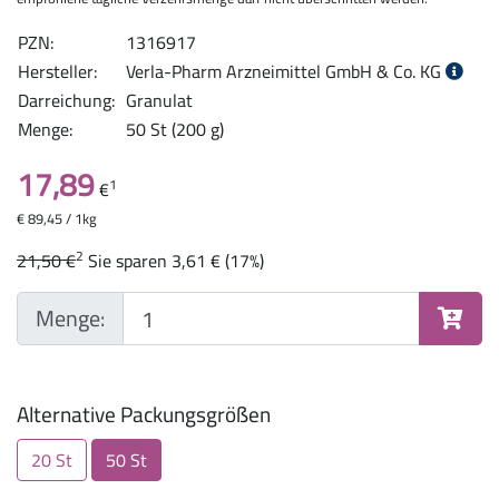
PZN:
1316917
Hersteller:
Verla-Pharm Arzneimittel GmbH & Co. KG
Darreichung:
Granulat
Menge:
50 St (200 g)
17,89
1
€
€ 89,45 / 1kg
2
21,50 €
Sie sparen 3,61 € (17%)
Menge:
Alternative Packungsgrößen
20 St
50 St